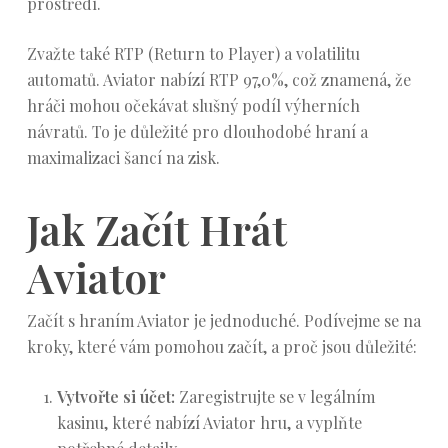
prostředí.
Zvažte také RTP (Return to Player) a volatilitu
automatů. Aviator nabízí RTP 97,0%, což znamená, že
hráči mohou očekávat slušný podíl výherních
návratů. To je důležité pro dlouhodobé hraní a
maximalizaci šancí na zisk.
Jak Začít Hrát
Aviator
Začít s hraním Aviator je jednoduché. Podívejme se na
kroky, které vám pomohou začít, a proč jsou důležité:
Vytvořte si účet:
Zaregistrujte se v legálním
kasinu, které nabízí Aviator hru, a vyplňte