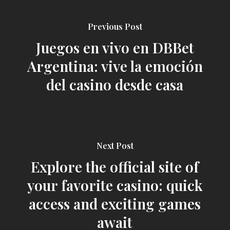
Previous Post
Juegos en vivo en DBBet
Argentina: vive la emoción
del casino desde casa
Next Post
Explore the official site of
your favorite casino: quick
access and exciting games
await