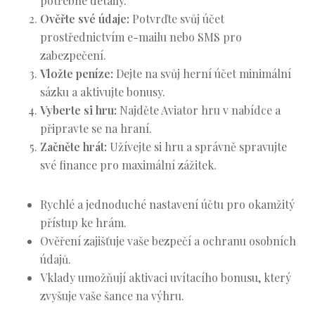
potřebné detaily.
Ověřte své údaje:
Potvrďte svůj účet
prostřednictvím e-mailu nebo SMS pro
zabezpečení.
Vložte peníze:
Dejte na svůj herní účet minimální
sázku a aktivujte bonusy.
Vyberte si hru:
Najděte Aviator hru v nabídce a
připravte se na hraní.
Začněte hrát:
Užívejte si hru a správně spravujte
své finance pro maximální zážitek.
Rychlé a jednoduché nastavení účtu pro okamžitý
přístup ke hrám.
Ověření zajišťuje vaše bezpečí a ochranu osobních
údajů.
Vklady umožňují aktivaci uvítacího bonusu, který
zvyšuje vaše šance na výhru.