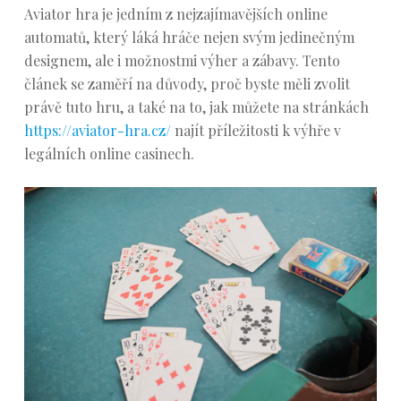
Aviator hra je jedním z nejzajímavějších online
automatů, který láká hráče nejen svým jedinečným
designem, ale i možnostmi výher a zábavy. Tento
článek se zaměří na důvody, proč byste měli zvolit
právě tuto hru, a také na to, jak můžete na stránkách
https://aviator-hra.cz/
najít příležitosti k výhře v
legálních online casinech.