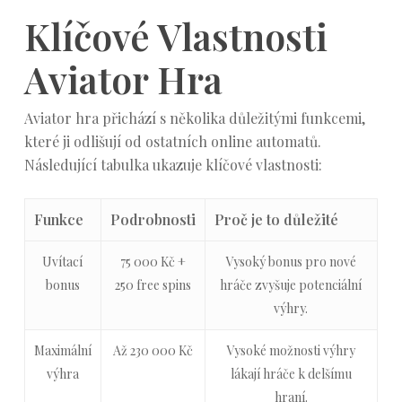
Klíčové Vlastnosti
Aviator Hra
Aviator hra přichází s několika důležitými funkcemi,
které ji odlišují od ostatních online automatů.
Následující tabulka ukazuje klíčové vlastnosti:
Funkce
Podrobnosti
Proč je to důležité
Uvítací
75 000 Kč +
Vysoký bonus pro nové
bonus
250 free spins
hráče zvyšuje potenciální
výhry.
Maximální
Až 230 000 Kč
Vysoké možnosti výhry
výhra
lákají hráče k delšímu
hraní.