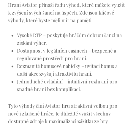
Hraní Aviator přináší řadu výhod, které můžete využít
k zvýšení svých šancí na úspěch. Zde jsou klíčové
výhody, které byste měli mít na paměti:
Vysoké RTP – poskytuje hráčům dobrou šanci na
získání výher.
Dostupnost v legálních casinech – bezpečné a
regulované prostředí pro hraní.
Rozmanité bonusové nabídky – uvítací bonus a
další akce zvyšují atraktivitu hraní.
Jednoduché ovládání – intuitivní rozhraní pro
snadné hraní bez komplikací.
Tyto výhody činí Aviator hru atraktivní volbou pro
nové i zkušené hráče. Je důležité využít všechny
dostupné zdroje k maximalizaci zážitku ze hry.